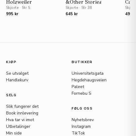
Holzweiler
&Other Stories
Cass
Skjorte
·
Str S
Skjorte
·
Str 38
Skjort
995 kr
645 kr
495 k
KJØP
BUTIKKER
Se utvalget
Universitetsgata
Handlekurv
Hegdehaugsveien
Paleet
Fornebu S
SELG
Slik fungerer det
FØLG OSS
Book innlevering
Hva tar vi imot
Nyhetsbrev
Utbetalinger
Instagram
Min side
TikTok