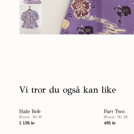
Vi tror du også kan like
Hale Bob
Part Two
Bluse
·
Str M
Bluse
·
Str 36
1 195 kr
495 kr