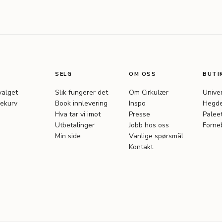
SELG
OM OSS
BUTI
valget
Slik fungerer det
Om Cirkulær
Unive
ekurv
Book innlevering
Inspo
Hegde
Hva tar vi imot
Presse
Palee
Utbetalinger
Jobb hos oss
Forne
Min side
Vanlige spørsmål
Kontakt