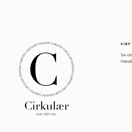
KJØP
Se ut
Handl