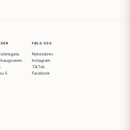
KKER
FØLG OSS
rsitetsgata
Nyhetsbrev
haugsveien
Instagram
t
TikTok
bu S
Facebook