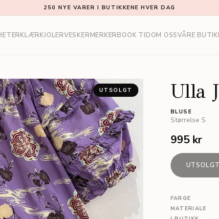
250 NYE VARER I BUTIKKENE HVER DAG
HETER
KLÆR
KJOLER
VESKER
MERKER
BOOK TID
OM OSS
VÅRE BUTIK
Ulla 
UTSOLGT
BLUSE
Størrelse
S
995 kr
UTSOLG
FARGE
MATERIALE
I BUTIKK