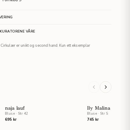
VERING
 KURATORENE VÅRE
Cirkulær er unikt og second hand. Kun ett eksemplar
naja lauf
By Malina
Bluse
·
Str 42
Bluse
·
Str S
695 kr
745 kr