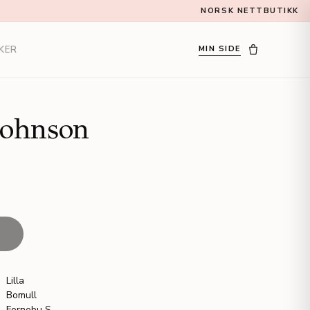
NORSK NETTBUTIKK
KER
MIN SIDE
Johnson
T
Lilla
Bomull
Fornebu S