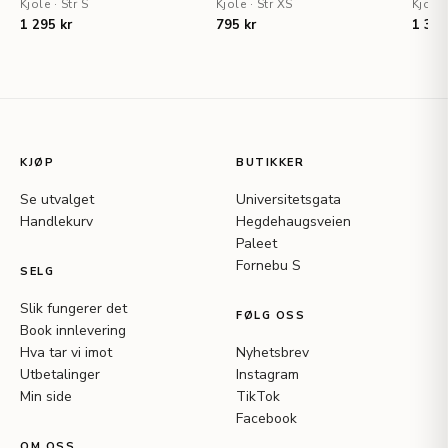
Kjole
·
Str S
Kjole
·
Str XS
Kjole
1 295 kr
795 kr
1 395
KJØP
BUTIKKER
Se utvalget
Universitetsgata
Handlekurv
Hegdehaugsveien
Paleet
Fornebu S
SELG
Slik fungerer det
FØLG OSS
Book innlevering
Hva tar vi imot
Nyhetsbrev
Utbetalinger
Instagram
Min side
TikTok
Facebook
OM OSS