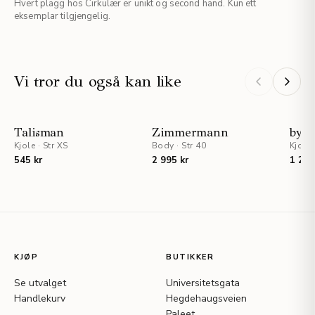
Hvert plagg hos Cirkulær er unikt og second hand. Kun ett
eksemplar tilgjengelig.
Vi tror du også kan like
STAFF PICKS
Talisman
Zimmermann
by 
Kjole
·
Str XS
Body
·
Str 40
Kjole
545 kr
2 995 kr
1 245
KJØP
BUTIKKER
Se utvalget
Universitetsgata
Handlekurv
Hegdehaugsveien
Paleet