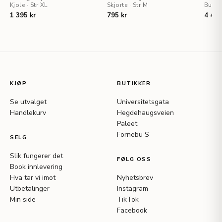
Kjole
·
Str XL
Skjorte
·
Str M
Buks
1 395 kr
795 kr
4 495
KJØP
BUTIKKER
Se utvalget
Universitetsgata
Handlekurv
Hegdehaugsveien
Paleet
Fornebu S
SELG
Slik fungerer det
FØLG OSS
Book innlevering
Hva tar vi imot
Nyhetsbrev
Utbetalinger
Instagram
Min side
TikTok
Facebook