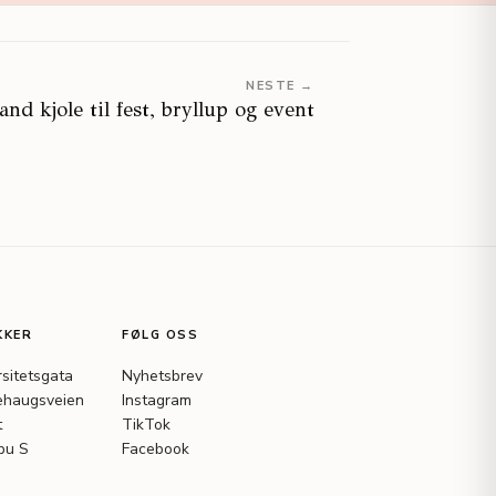
NESTE →
nd kjole til fest, bryllup og event
KKER
FØLG OSS
rsitetsgata
Nyhetsbrev
haugsveien
Instagram
t
TikTok
bu S
Facebook