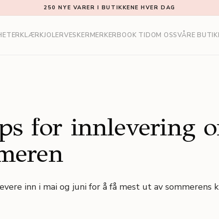
250 NYE VARER I BUTIKKENE HVER DAG
HETER
KLÆR
KJOLER
VESKER
MERKER
BOOK TID
OM OSS
VÅRE BUTIK
ips for innlevering 
meren
evere inn i mai og juni for å få mest ut av sommerens 