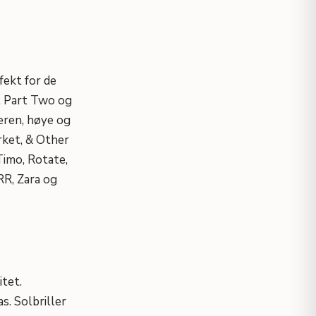
rfekt for de
l, Part Two og
eren, høye og
rket, & Other
Timo, Rotate,
RR, Zara og
itet.
s. Solbriller