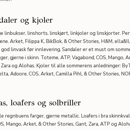
daler og kjoler
ige linbukser, linshorts, linskjørt, linkjoler og linskjorter. Pe
ne. Arket, Filippa K, BikBok, & Other Stories, H&M, ella&I
 god linvask før innlevering. Sandaler er et must om somm
farger, gjerne i skinn. Toteme, ATP, Vagabond, COS, Mango, A
, Zara og Alohas. Kjoler til alle sommerens anledninger: By
elta, Adoore, COS, Arket, Camilla Pihl, & Other Stories, NO
as, loafers og solbriller
lle regnbuens farger, gjerne metallic. Loafers i bra skinnkval
, Mango, Arket, & Other Stories, Gant, Zara, ATP og Aloha