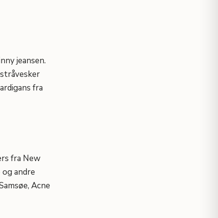
inny jeansen.
 stråvesker
ardigans fra
ers fra New
e og andre
 Samsøe, Acne