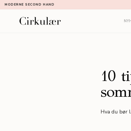
MODERNE SECOND HAND
NY
10 t
som
Hva du bør l