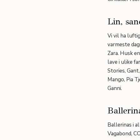
Lin, san
Vi vil ha luft
varmeste dage
Zara. Husk en
lave i ulike 
Stories, Gant
Mango, Pia Tj
Ganni.
Ballerin
Ballerinas i a
Vagabond, COS