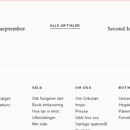
ALLE ARTIKLER
 september
Second ha
SELG
OM OSS
BUTI
valget
Slik fungerer det
Om Cirkulær
Unive
ekurv
Book innlevering
Inspo
Hegde
Hva tar vi imot
Presse
Palee
Utbetalinger
Jobb hos oss
Forne
Min side
Vanlige spørsmål