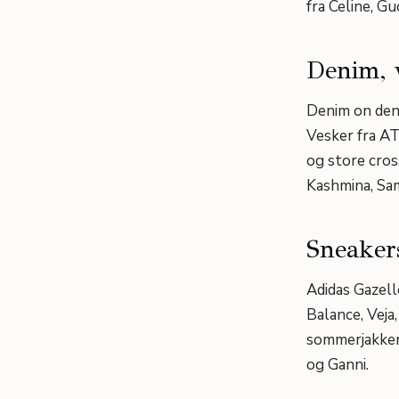
fra Celine, Gu
Denim, 
Denim on denim
Vesker fra AT
og store cros
Kashmina, Sa
Sneaker
Adidas Gazell
Balance, Veja
sommerjakker
og Ganni.