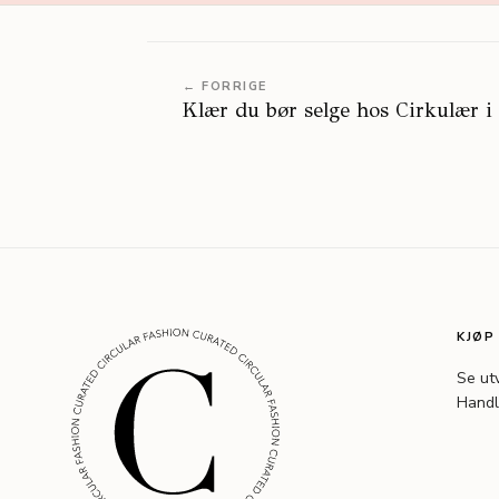
← FORRIGE
Klær du bør selge hos Cirkulær i
KJØP
Se ut
Handl