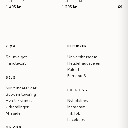
Kjole
·
Str S
Kjole
·
Str M
Kjole
1 495 kr
1 295 kr
695 k
KJØP
BUTIKKER
Se utvalget
Universitetsgata
Handlekurv
Hegdehaugsveien
Paleet
Fornebu S
SELG
Slik fungerer det
FØLG OSS
Book innlevering
Hva tar vi imot
Nyhetsbrev
Utbetalinger
Instagram
Min side
TikTok
Facebook
OM OSS