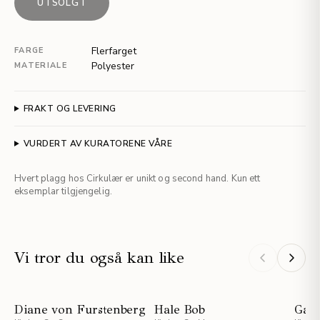
UTSOLGT
Flerfarget
FARGE
Polyester
MATERIALE
FRAKT OG LEVERING
VURDERT AV KURATORENE VÅRE
Hvert plagg hos Cirkulær er unikt og second hand. Kun ett
eksemplar tilgjengelig.
Vi tror du også kan like
NYHET
NYHET
Diane von Furstenberg
Hale Bob
Gan