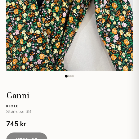
Ganni
KJOLE
Størrelse
38
745 kr