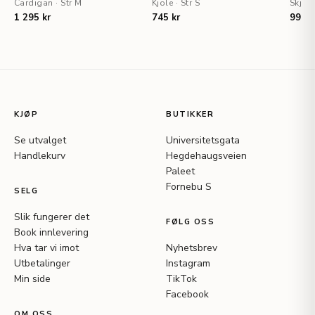
Cardigan
·
Str M
Kjole
·
Str S
Skjort
1 295 kr
745 kr
995 k
KJØP
BUTIKKER
Se utvalget
Universitetsgata
Handlekurv
Hegdehaugsveien
Paleet
Fornebu S
SELG
Slik fungerer det
FØLG OSS
Book innlevering
Hva tar vi imot
Nyhetsbrev
Utbetalinger
Instagram
Min side
TikTok
Facebook
OM OSS