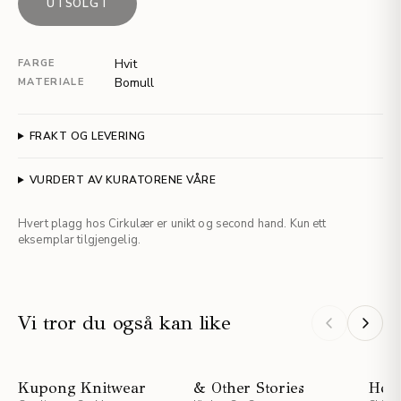
UTSOLGT
Hvit
FARGE
Bomull
MATERIALE
FRAKT OG LEVERING
VURDERT AV KURATORENE VÅRE
Hvert plagg hos Cirkulær er unikt og second hand. Kun ett
eksemplar tilgjengelig.
Vi tror du også kan like
NYHET
NYHET
Kupong Knitwear
& Other Stories
Holz