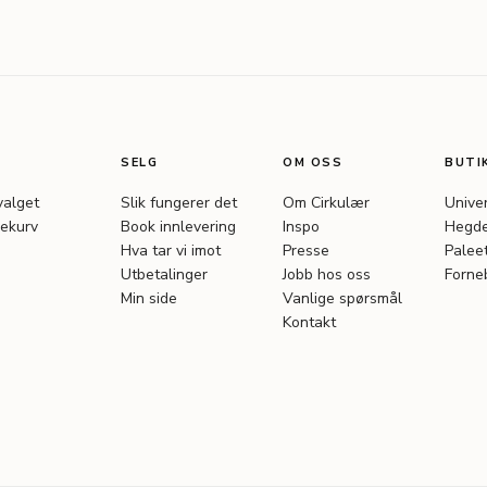
SELG
OM OSS
BUTI
valget
Slik fungerer det
Om Cirkulær
Unive
ekurv
Book innlevering
Inspo
Hegde
Hva tar vi imot
Presse
Palee
Utbetalinger
Jobb hos oss
Forne
Min side
Vanlige spørsmål
Kontakt