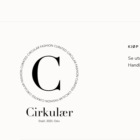
KJØP
Se ut
Handl