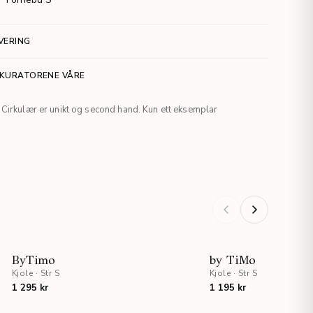
VERING
 KURATORENE VÅRE
Cirkulær er unikt og second hand. Kun ett eksemplar
ByTimo
by TiMo
Kjole
·
Str S
Kjole
·
Str S
1 295 kr
1 195 kr