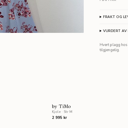
FRAKT OG LE
VURDERT AV
Hvert plagg hos 
tilgjengelig.
by TiMo
Kjole
·
Str M
2 995 kr