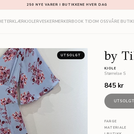
250 NYE VARER I BUTIKKENE HVER DAG
HETER
KLÆR
KJOLER
VESKER
MERKER
BOOK TID
OM OSS
VÅRE BUTIK
by T
UTSOLGT
KJOLE
Størrelse
S
845 kr
UTSOLG
FARGE
MATERIALE
I BUTIKK