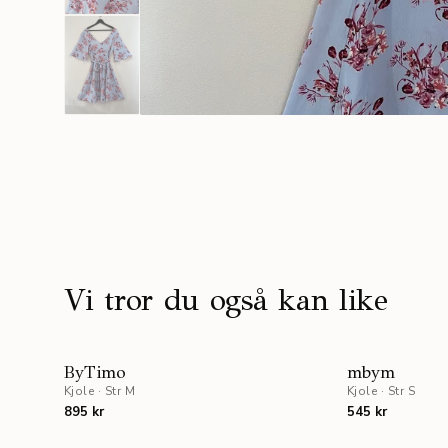
Vi tror du også kan like
NYHET
ByTimo
mbym
Kjole
·
Str M
Kjole
·
Str S
895 kr
545 kr