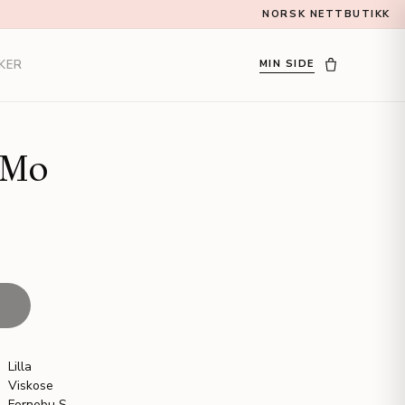
NORSK NETTBUTIKK
KER
MIN SIDE
iMo
T
Lilla
Viskose
Fornebu S