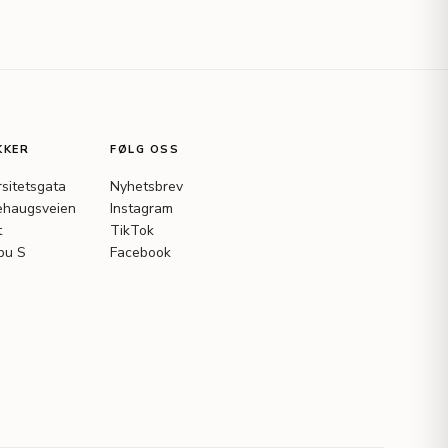
KKER
FØLG OSS
rsitetsgata
Nyhetsbrev
haugsveien
Instagram
t
TikTok
bu S
Facebook