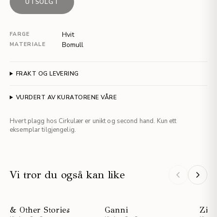
UTSOLGT
Hvit
FARGE
Bomull
MATERIALE
FRAKT OG LEVERING
VURDERT AV KURATORENE VÅRE
Hvert plagg hos Cirkulær er unikt og second hand. Kun ett
eksemplar tilgjengelig.
Vi tror du også kan like
NYHET
NYHET
& Other Stories
Ganni
Zim