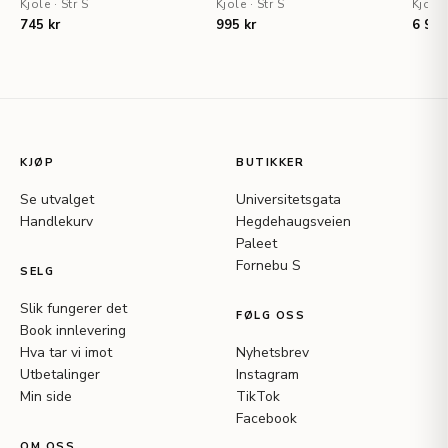
Kjole
·
Str S
Kjole
·
Str S
Kjole
745 kr
995 kr
6 995
KJØP
BUTIKKER
Se utvalget
Universitetsgata
Handlekurv
Hegdehaugsveien
Paleet
Fornebu S
SELG
Slik fungerer det
FØLG OSS
Book innlevering
Hva tar vi imot
Nyhetsbrev
Utbetalinger
Instagram
Min side
TikTok
Facebook
OM OSS