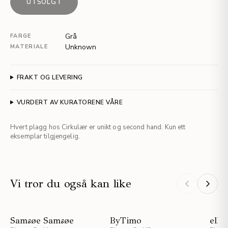
UTSOLGT
Grå
FARGE
Unknown
MATERIALE
FRAKT OG LEVERING
VURDERT AV KURATORENE VÅRE
Hvert plagg hos Cirkulær er unikt og second hand. Kun ett
eksemplar tilgjengelig.
Vi tror du også kan like
NYHET
Samsøe Samsøe
ByTimo
ella