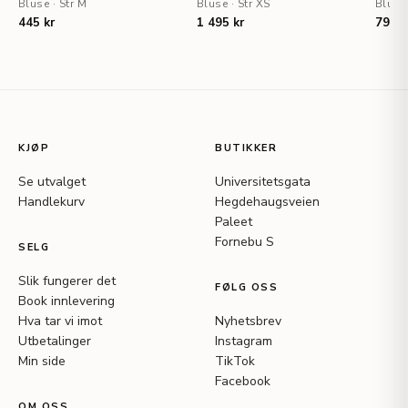
Bluse
·
Str M
Bluse
·
Str XS
Bluse
445 kr
1 495 kr
795 k
KJØP
BUTIKKER
Se utvalget
Universitetsgata
Handlekurv
Hegdehaugsveien
Paleet
Fornebu S
SELG
Slik fungerer det
FØLG OSS
Book innlevering
Hva tar vi imot
Nyhetsbrev
Utbetalinger
Instagram
Min side
TikTok
Facebook
OM OSS