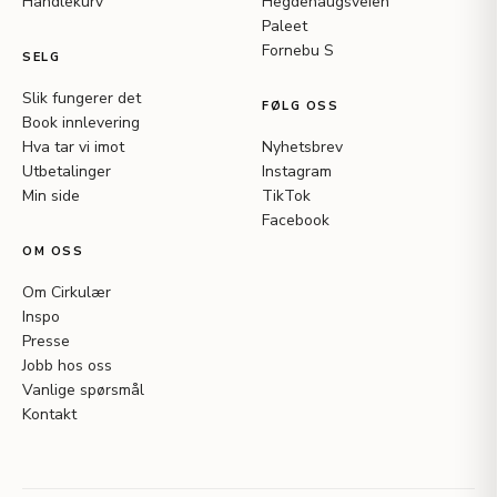
Handlekurv
Hegdehaugsveien
Paleet
Fornebu S
SELG
Slik fungerer det
FØLG OSS
Book innlevering
Hva tar vi imot
Nyhetsbrev
Utbetalinger
Instagram
Min side
TikTok
Facebook
OM OSS
Om Cirkulær
Inspo
Presse
Jobb hos oss
Vanlige spørsmål
Kontakt