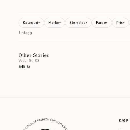
Kategori
Merke
Størrelse
Farge
Pris
▾
▾
▾
▾
▾
1 plagg
Other Stories
Vest
·
Str 38
545 kr
KJØP