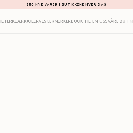
250 NYE VARER I BUTIKKENE HVER DAG
HETER
KLÆR
KJOLER
VESKER
MERKER
BOOK TID
OM OSS
VÅRE BUTIK