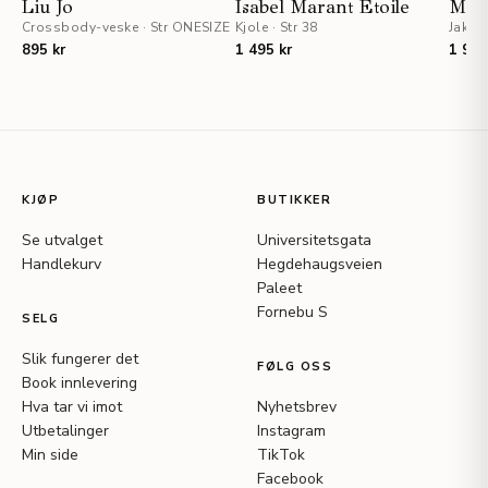
Liu Jo
Isabel Marant Etoile
Mar
Crossbody-veske
·
Str ONESIZE
Kjole
·
Str 38
Jakke
895 kr
1 495 kr
1 995
KJØP
BUTIKKER
Se utvalget
Universitetsgata
Handlekurv
Hegdehaugsveien
Paleet
Fornebu S
SELG
Slik fungerer det
FØLG OSS
Book innlevering
Hva tar vi imot
Nyhetsbrev
Utbetalinger
Instagram
Min side
TikTok
Facebook