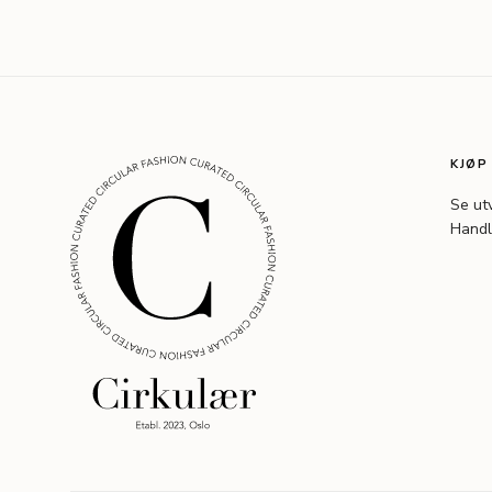
KJØP
Se ut
Handl