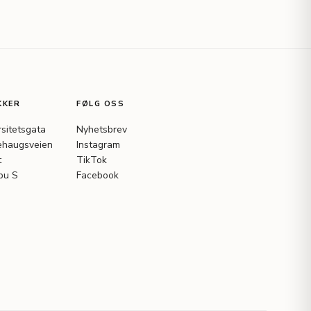
KKER
FØLG OSS
rsitetsgata
Nyhetsbrev
haugsveien
Instagram
t
TikTok
bu S
Facebook