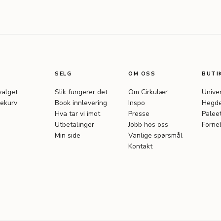
SELG
OM OSS
BUTI
valget
Slik fungerer det
Om Cirkulær
Unive
ekurv
Book innlevering
Inspo
Hegde
Hva tar vi imot
Presse
Palee
Utbetalinger
Jobb hos oss
Forne
Min side
Vanlige spørsmål
Kontakt