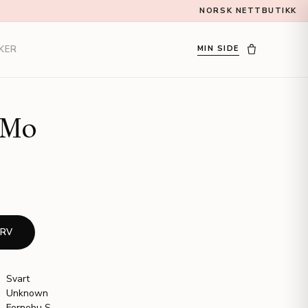
NORSK NETTBUTIKK
KER
MIN SIDE
iMo
URV
Svart
Unknown
Fornebu S