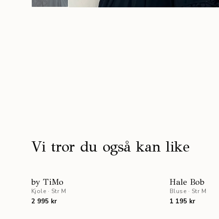
Vi tror du også kan like
by TiMo
Hale Bob
Kjole
·
Str M
Bluse
·
Str M
2 995 kr
1 195 kr