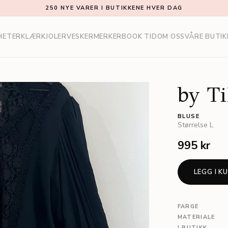
250 NYE VARER I BUTIKKENE HVER DAG
HETER
KLÆR
KJOLER
VESKER
MERKER
BOOK TID
OM OSS
VÅRE BUTIK
by T
BLUSE
Størrelse
L
995 kr
LEGG I K
FARGE
MATERIALE
I BUTIKK