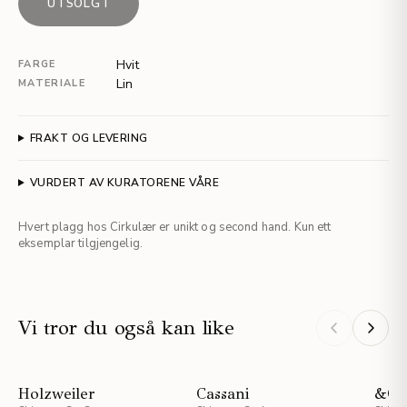
UTSOLGT
Hvit
FARGE
Lin
MATERIALE
FRAKT OG LEVERING
VURDERT AV KURATORENE VÅRE
Hvert plagg hos Cirkulær er unikt og second hand. Kun ett
eksemplar tilgjengelig.
Vi tror du også kan like
NYHET
Holzweiler
Cassani
&Oth