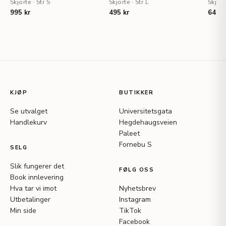
Skjorte
·
Str S
Skjorte
·
Str L
Skjort
995 kr
495 kr
645 k
KJØP
BUTIKKER
Se utvalget
Universitetsgata
Handlekurv
Hegdehaugsveien
Paleet
Fornebu S
SELG
Slik fungerer det
FØLG OSS
Book innlevering
Hva tar vi imot
Nyhetsbrev
Utbetalinger
Instagram
Min side
TikTok
Facebook